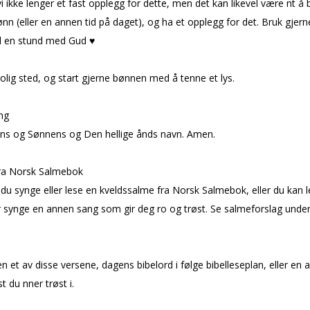
i ikke lenger et fast opplegg for dette, men det kan likevel være fint å 
nn (eller en annen tid på daget), og ha et opplegg for det. Bruk gjer
il en stund med Gud ♥
rolig sted, og start gjerne bønnen med å tenne et lys.
ng
ens og Sønnens og Den hellige ånds navn. Amen.
ra Norsk Salmebok
du synge eller lese en kveldssalme fra Norsk Salmebok, eller du kan l
er synge en annen sang som gir deg ro og trøst. Se salmeforslag under
d
n et av disse versene, dagens bibelord i følge bibelleseplan, eller en 
t du finner trøst i.