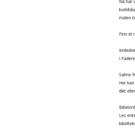
Nå har v
kveldsbø
malen t
Finn et 
Innledni
I Fader
Salme f
Her kan 
dikt ell
Bibelor
Les ente
bibelteks