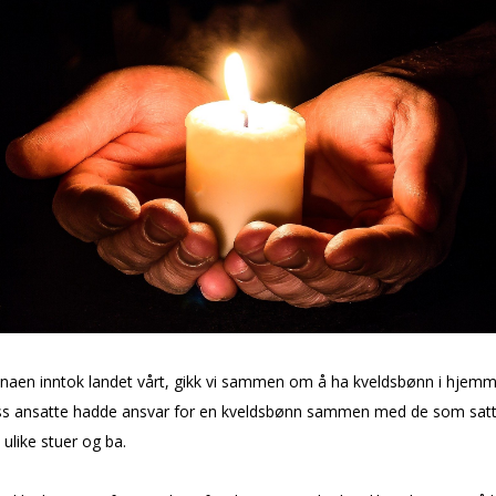
naen inntok landet vårt, gikk vi sammen om å ha kveldsbønn i hjemm
ss ansatte hadde ansvar for en kveldsbønn sammen med de som satt
i ulike stuer og ba.