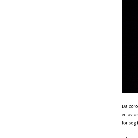
Da coro
en av o
for seg 