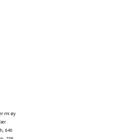
er mi øy
 Vær
ah, 640
em, 738