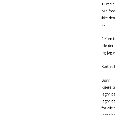
1.Fred e
Min fred
ikke den
27
2.Kom t
alle der
og jeg v
Kort stil
Bønn
Kjære G
Jeg/vi b
Jeg/vi b
for alle
Jeg/vi be