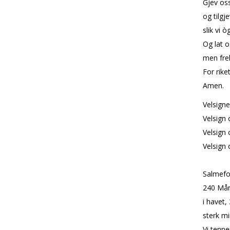
Gjev oss
og tilgj
slik vi ò
Og lat o
men frel
For rike
Amen.
Velsigne
Velsign 
Velsign 
Velsign 
Salmefo
240 Måne
i havet,
sterk mi
Vi tenne