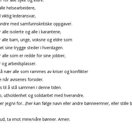
alle helsearbeidere,
 viktig lederansvar,
 andre med samfunnskritiske oppgaver.
alle isolerte og alle i karantene,
 alle barn, unge, voksne og eldre som
et sine trygge steder i hverdagen.
alle som er redde for sine jobber,
r og arbeidsplasser.
å nær alle som rammes av kriser og konflikter
 når avisenes forsider.
s til å stå sammen i denne tiden.
o, utholdenhet og solidaritet med hverandre.
ber jeg/vi for…(her kan følge navn eller andre bønneemner, eller stille 
ud, ta imot mine/våre bønner. Amen.