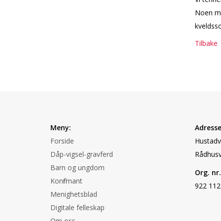
Noen må
kveldsso
Tilbake
Meny:
Adresse
Forside
Hustadvi
Dåp-vigsel-gravferd
Rådhusv
Barn og ungdom
Org. nr.
Konfirmant
922 112
Menighetsblad
Digitale felleskap
Om oss