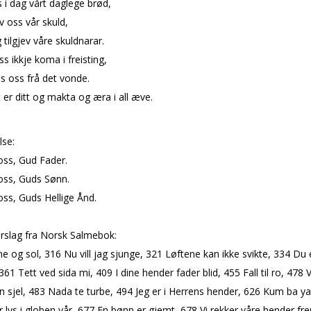
 i dag vårt daglege brød,
ev oss vår skuld,
g tilgjev våre skuldnarar.
ss ikkje koma i freisting,
s oss frå det vonde.
t er ditt og makta og æra i all æve.
lse:
oss, Gud Fader.
oss, Guds Sønn.
oss, Guds Hellige Ånd.
rslag fra Norsk Salmebok:
 og sol, 316 Nu vill jag sjunge, 321 Løftene kan ikke svikte, 334 Du 
 361 Tett ved sida mi, 409 I dine hender fader blid, 455 Fall til ro, 478
n sjel, 483 Nada te turbe, 494 Jeg er i Herrens hender, 626 Kum ba y
r lys i globen vår, 677 En bønn er gjemt, 678 Vi rekker våre hender fr