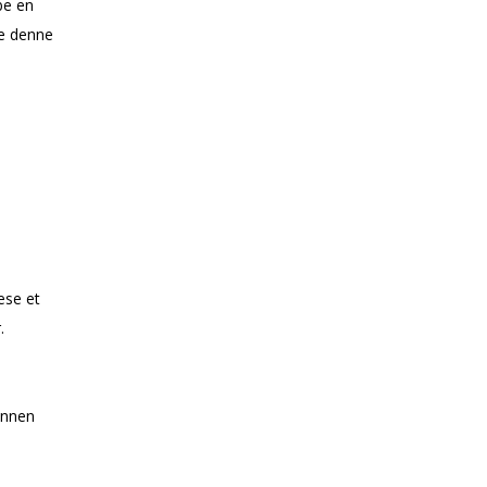
be en
ne denne
ese et
.
annen