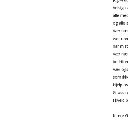
Velsign 
alle med
og alle
Vær nær 
vær nær
har mist
Vær nær 
bedrifte
Vær ogs
som ikke
Hjelp os
Gi oss r
I kveld 
Kjære G