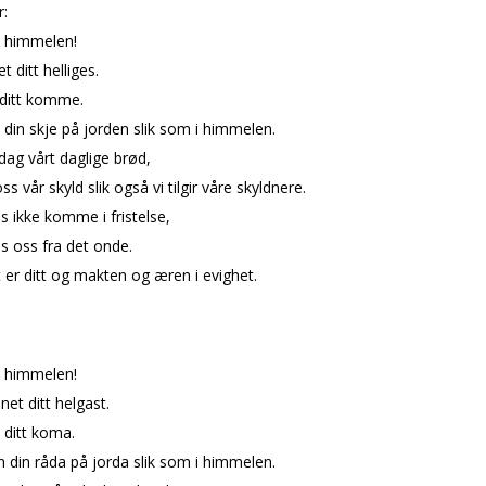
:
i himmelen!
t ditt helliges.
 ditt komme.
n din skje på jorden slik som i himmelen.
 dag vårt daglige brød,
oss vår skyld slik også vi tilgir våre skyldnere.
s ikke komme i fristelse,
s oss fra det onde.
t er ditt og makten og æren i evighet.
i himmelen!
et ditt helgast.
t ditt koma.
en din råda på jorda slik som i himmelen.