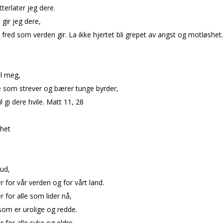
tterlater jeg dere.
 gir jeg dere,
 fred som verden gir. La ikke hjertet bli grepet av angst og motløshet.
il meg,
e som strever og bærer tunge byrder,
il gi dere hvile. Matt 11, 28
lhet
ud,
er for vår verden og for vårt land.
er for alle som lider nå,
 som er urolige og redde.
r for alle syke og eldre.