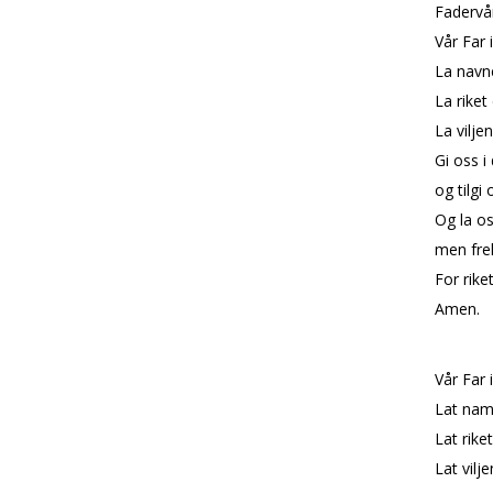
Fadervår
Vår Far 
La navne
La riket
La vilje
Gi oss i
og tilgi 
Og la os
men frel
For rike
Amen.
Vår Far 
Lat namn
Lat rike
Lat vilj