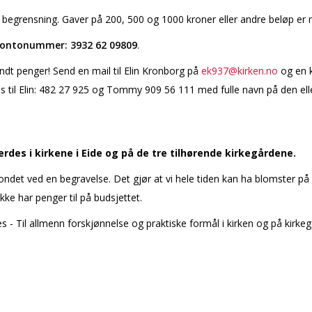
begrensning. Gaver på 200, 500 og 1000 kroner eller andre beløp er
ontonummer: 3932 62 09809
.
ndt penger! Send en mail til Elin Kronborg på
ek937@kirken.no
og en k
s til Elin: 482 27 925 og Tommy 909 56 111 med fulle navn på den ell
ferdes i kirkene i Eide og på de tre tilhørende kirkegårdene.
l fondet ved en begravelse. Det gjør at vi hele tiden kan ha blomster på
ikke har penger til på budsjettet.
 - Til allmenn forskjønnelse og praktiske formål i kirken og på kirke