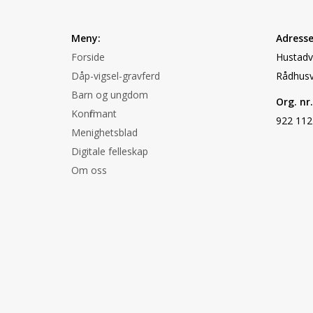
Meny:
Adresse
Forside
Hustadvi
Dåp-vigsel-gravferd
Rådhusv
Barn og ungdom
Org. nr.
Konfirmant
922 112
Menighetsblad
Digitale felleskap
Om oss