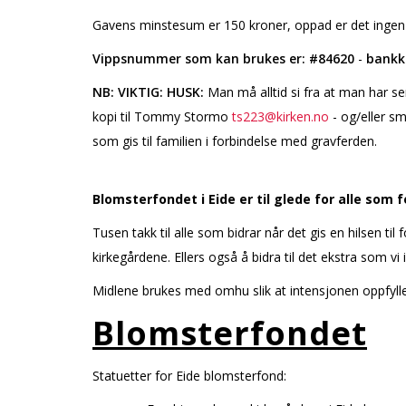
Gavens minstesum er 150 kroner, oppad er det ingen 
Vippsnummer som kan brukes er: #84620
-
bankk
NB: VIKTIG: HUSK:
Man må alltid si fra at man har se
kopi til Tommy Stormo
ts223@kirken.no
- og/eller sm
som gis til familien i forbindelse med gravferden.
Blomsterfondet i Eide er til glede for alle som 
Tusen takk til alle som bidrar når det gis en hilsen ti
kirkegårdene. Ellers også å bidra til det ekstra som vi 
Midlene brukes med omhu slik at intensjonen oppfylles
Blomsterfondet
Statuetter for Eide blomsterfond: