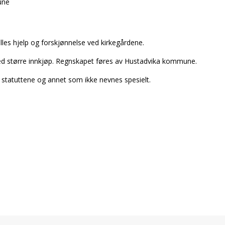
une
felles hjelp og forskjønnelse ved kirkegårdene.
ved større innkjøp. Regnskapet føres av Hustadvika kommune.
t i statuttene og annet som ikke nevnes spesielt.