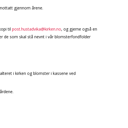
 mottatt gjennom årene.
opi til
post.hustadvika@kirken.no
, og gjerne også en
er de som skal stå nevnt i vår blomsterfondfolder
 alteret i kirken og blomster i kassene ved
gårdene.