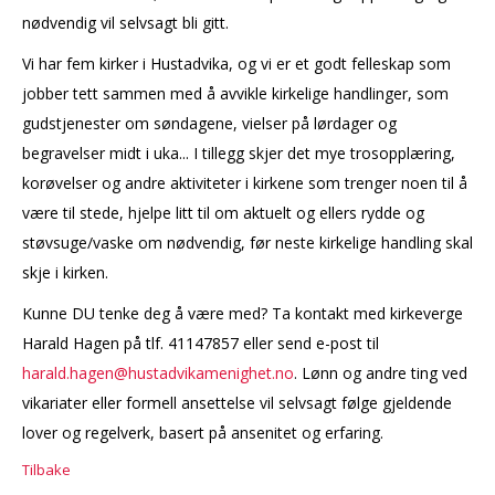
nødvendig vil selvsagt bli gitt.
Vi har fem kirker i Hustadvika, og vi er et godt felleskap som
jobber tett sammen med å avvikle kirkelige handlinger, som
gudstjenester om søndagene, vielser på lørdager og
begravelser midt i uka... I tillegg skjer det mye trosopplæring,
korøvelser og andre aktiviteter i kirkene som trenger noen til å
være til stede, hjelpe litt til om aktuelt og ellers rydde og
støvsuge/vaske om nødvendig, før neste kirkelige handling skal
skje i kirken.
Kunne DU tenke deg å være med? Ta kontakt med kirkeverge
Harald Hagen på tlf. 41147857 eller send e-post til
harald.hagen@hustadvikamenighet.no
. Lønn og andre ting ved
vikariater eller formell ansettelse vil selvsagt følge gjeldende
lover og regelverk, basert på ansenitet og erfaring.
Tilbake