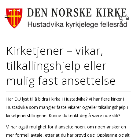
DÅP-VIGSEL-GRAVFERD
Kirketjener – vikar,
BARN OG UNGDOM
tilkallingshjelp eller
KONFIRMANT
DIGITALE FELLESSKAP
mulig fast ansettelse
GRAVPLASSENE
OM OSS
Har DU lyst til å bidra i kirka i Hustadvika? Vi har flere kirker i
Hustadvika som mangler faste vikarer og/eller tilkallingshjelp i
LEDIGE STILLINGER
kirketjenerstillingene. Kunne du tenkt deg å være noe slik?
RÅDENE I HUSTADVIKA
Vi har også mulighet for å ansette noen, om noen ønsker en
KIRKENE VÅRE
mer formell avtale, etter at du har prøvd deg. Opplæring og alt