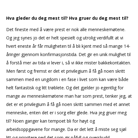
Hva gleder du deg mest til? Hva gruer du deg mest til?
Det fineste med å være prest er nok alle menneskemøtene.
Og jeg synes jo det er helt spesielt og utrolig verdifullt at vi
hvert eneste år får muligheten til å bli kjent med så mange 14-
åringer gjennom konfirmasjonstida. Det gir en unik mulighet til
å forstå mer av tida vi lever i, så vi ikke mister bakkekontakten.
Men først og fremst er det et privilegium å få gå noen skritt
sammen med en ungdom i en fase i livet som kan være både
helt fantastisk og litt trøblete. Og det gjelder jo egentlig for
mange av menneskemøtene man har som prest, tenker jeg, at
det er et privilegium å få gå noen skritt sammen med et annet
menneske, enten det er i sorg eller glede. Hva jeg gruer meg
til? Noen ganger kan tempoet bli for høyt og
arbeidsoppgavene for mange. Da er det lett å miste seg sjøl
litt og prioritere ned det som gir påfyll og overskudd.