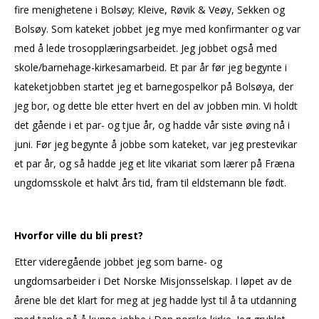
fire menighetene i Bolsøy; Kleive, Røvik & Veøy, Sekken og
Bolsøy. Som kateket jobbet jeg mye med konfirmanter og var
med å lede trosopplæringsarbeidet. Jeg jobbet også med
skole/barnehage-kirkesamarbeid. Et par år før jeg begynte i
kateketjobben startet jeg et barnegospelkor på Bolsøya, der
jeg bor, og dette ble etter hvert en del av jobben min. Vi holdt
det gående i et par- og tjue år, og hadde vår siste øving nå i
juni. Før jeg begynte å jobbe som kateket, var jeg prestevikar
et par år, og så hadde jeg et lite vikariat som lærer på Fræna
ungdomsskole et halvt års tid, fram til eldstemann ble født.
Hvorfor ville du bli prest?
Etter videregående jobbet jeg som barne- og
ungdomsarbeider i Det Norske Misjonsselskap. I løpet av de
årene ble det klart for meg at jeg hadde lyst til å ta utdanning