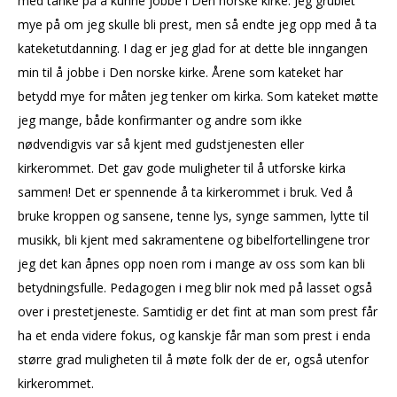
med tanke på å kunne jobbe i Den norske kirke. Jeg grublet
mye på om jeg skulle bli prest, men så endte jeg opp med å ta
kateketutdanning. I dag er jeg glad for at dette ble inngangen
min til å jobbe i Den norske kirke. Årene som kateket har
betydd mye for måten jeg tenker om kirka. Som kateket møtte
jeg mange, både konfirmanter og andre som ikke
nødvendigvis var så kjent med gudstjenesten eller
kirkerommet. Det gav gode muligheter til å utforske kirka
sammen! Det er spennende å ta kirkerommet i bruk. Ved å
bruke kroppen og sansene, tenne lys, synge sammen, lytte til
musikk, bli kjent med sakramentene og bibelfortellingene tror
jeg det kan åpnes opp noen rom i mange av oss som kan bli
betydningsfulle. Pedagogen i meg blir nok med på lasset også
over i prestetjeneste. Samtidig er det fint at man som prest får
ha et enda videre fokus, og kanskje får man som prest i enda
større grad muligheten til å møte folk der de er, også utenfor
kirkerommet.