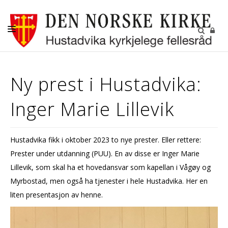
DÅP-VIGSEL-GRAVFERD
Ny prest i Hustadvika:
BARN OG UNGDOM
Inger Marie Lillevik
KONFIRMANT
DIGITALE FELLESSKAP
Hustadvika fikk i oktober 2023 to nye prester. Eller rettere:
GRAVPLASSENE
Prester under utdanning (PUU). En av disse er Inger Marie
OM OSS
Lillevik, som skal ha et hovedansvar som kapellan i Vågøy og
Myrbostad, men også ha tjenester i hele Hustadvika. Her en
LEDIGE STILLINGER
liten presentasjon av henne.
RÅDENE I HUSTADVIKA
KIRKENE VÅRE