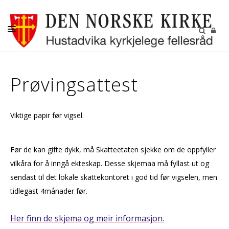
DÅP-VIGSEL-GRAVFERD
Prøvingsattest
BARN OG UNGDOM
KONFIRMANT
Viktige papir før vigsel.
DIGITALE FELLESSKAP
GRAVPLASSENE
Før de kan gifte dykk, må Skatteetaten sjekke om de oppfyller
OM OSS
vilkåra for å inngå ekteskap. Desse skjemaa må fyllast ut og
sendast til det lokale skattekontoret i god tid før vigselen, men
LEDIGE STILLINGER
tidlegast 4månader før.
RÅDENE I HUSTADVIKA
Her finn de skjema og meir informasjon.
KIRKENE VÅRE