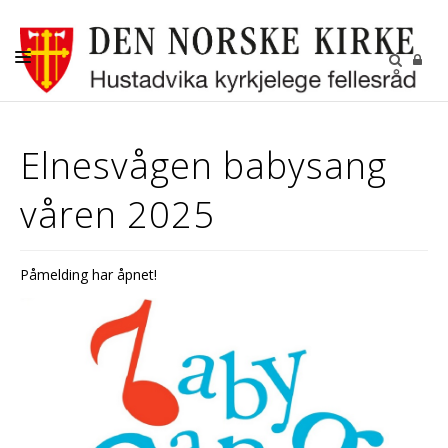
DÅP-VIGSEL-GRAVFERD
Elnesvågen babysang
BARN OG UNGDOM
våren 2025
KONFIRMANT
DIGITALE FELLESSKAP
Påmelding har åpnet!
GRAVPLASSENE
OM OSS
LEDIGE STILLINGER
RÅDENE I HUSTADVIKA
KIRKENE VÅRE