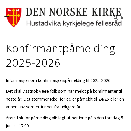
DÅP-VIGSEL-GRAVFERD
Konfirmantpåmelding
BARN OG UNGDOM
2025-2026
KONFIRMANT
DIGITALE FELLESSKAP
Informasjon om konfirmasjonspåmelding til 2025-2026
GRAVPLASSENE
Det skal visstnok være folk som har meldt på konfirmanter til
OM OSS
neste år. Det stemmer ikke, for de er påmeldt til 24/25 eller en
LEDIGE STILLINGER
annen link som er funnet fra tidligere år...
RÅDENE I HUSTADVIKA
Årets link for påmelding blir lagt ut her inne på siden torsdag 5.
juni kl. 17.00.
KIRKENE VÅRE