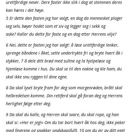
urettferdige never. Dere faster ikke slik i dag at stemmen deres
kan høres i det høye.
5 Er dette den fasten jeg har valgt, en dag da mennesket plager
seg selv, bøyer hodet som et siv og legger seg i sekk og
aske? Kaller du dette for faste og en dag etter Herrens vilje?
6 Nei, dette er fasten jeg har valgt: å løse urettferdige lenker,
sprenge båndene i åket, sette undertrykte fri og bryte hvert åk i
stykker, 7 å dele ditt brød med sultne og la hjelpeløse og
hjemløse komme i hus. Du skal se til den nakne og kle ham, du
skal ikke snu ryggen til dine egne.
8 Da skal lyset bryte fram for deg som morgenrøden, brått skal
helbredelsen komme. Din rettferd skal gå foran deg og Herrens
herlighet følge etter deg.
9 Da skal du kalle, og Herren skal svare, du skal rope, og han
skal si: «Her er jeg!» Om du tar bort hvert åk hos deg, ikke peker
med fingrene og snakker ondskapsfullt, 10 om du gir av ditt eget