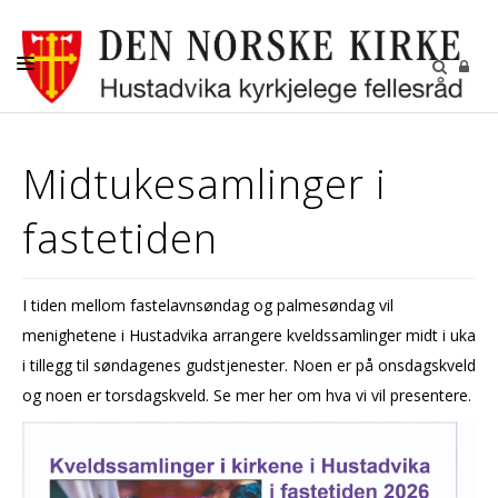
DÅP-VIGSEL-GRAVFERD
Midtukesamlinger i
BARN OG UNGDOM
fastetiden
KONFIRMANT
DIGITALE FELLESSKAP
I tiden mellom fastelavnsøndag og palmesøndag vil
GRAVPLASSENE
menighetene i Hustadvika arrangere kveldssamlinger midt i uka
OM OSS
i tillegg til søndagenes gudstjenester. Noen er på onsdagskveld
og noen er torsdagskveld. Se mer her om hva vi vil presentere.
LEDIGE STILLINGER
RÅDENE I HUSTADVIKA
KIRKENE VÅRE