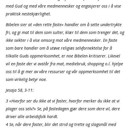
med Gud og med våre medmennesker og engasjerer oss i å vise
praktisk nestekjærlighet.
Bibelen sier at «den rette faste» handler om å sette undertrykte
fri, og gi mat til dem som sulter, klær til dem som trenger det, og
ikke svikter i å vise omsorg mot våre medmennesker. En faste
som bare handler om å utøve religiøs selvfornektelse for å
tilkalle Guds oppmerksomhet, er noe Bibelen kritiserer. Likevel
vil en faste der vi avstår fra mat, mediebruk, shopping o.l. hjelpe
oss til å gi mer av våre ressurser og vår oppmerksomhet til det
som virkelig betyr noe.
Jesaja 58, 3-11:
3 «Hvorfor ser du ikke at vi faster, hvorfor merker du ikke at vi
plager oss selv?» Se, på fastedagen gjør dere som dere vil, dere
driver alle arbeidsfolk hardt.
4 Se, når dere faster, blir det strid og trette og slagsmål med