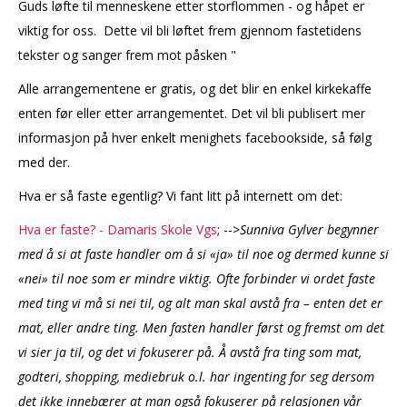
Guds løfte til menneskene etter storflommen - og håpet er
viktig for oss. Dette vil bli løftet frem gjennom fastetidens
tekster og sanger frem mot påsken "
Alle arrangementene er gratis, og det blir en enkel kirkekaffe
enten før eller etter arrangementet. Det vil bli publisert mer
informasjon på hver enkelt menighets facebookside, så følg
med der.
Hva er så faste egentlig? Vi fant litt på internett om det:
Hva er faste? - Damaris Skole Vgs
; -->
Sunniva Gylver begynner
med å si at faste handler om å si «ja» til noe og dermed kunne si
«nei» til noe som er mindre viktig. Ofte forbinder vi ordet faste
med ting vi må si nei til, og alt man skal avstå fra – enten det er
mat, eller andre ting. Men fasten handler først og fremst om det
vi sier ja til, og det vi fokuserer på. Å avstå fra ting som mat,
godteri, shopping, mediebruk o.l. har ingenting for seg dersom
det ikke innebærer at man også fokuserer på relasjonen vår