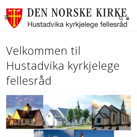
DÅP-VIGSEL-GRAVFERD
Velkommen til
BARN OG UNGDOM
Hustadvika kyrkjelege
KONFIRMANT
DIGITALE FELLESSKAP
fellesråd
GRAVPLASSENE
OM OSS
LEDIGE STILLINGER
RÅDENE I HUSTADVIKA
KIRKENE VÅRE