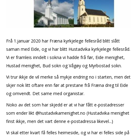
Frå 1.januar 2020 har Fræna kyrkjelege fellesråd blitt slått
saman med Eide, og vi har blitt Hustadvika kyrkjelege fellesråd.
Vi er framleis inndelt i sokna vi hadde frå før, Eide menighet,
Hustad menighet, Bud sokn og Vågøy og Myrbostad sokn.
Vi trur ikkje de vil merke så mykje endring no i starten, men det
skjer nok litt oftare enn før at prestane frå Fræna dreg til Eide
og omvendt. Det same med organistar.
Noko av det som har skjedd er at vi har fått e-postadresser
som ender likt @hustadvikamenighet.no (Hustadvika menighet
finst ikkje, men det vart denne e-postadressa likevel...)
Vi skal etter kvart få felles heimeside, og vi har ei felles side på