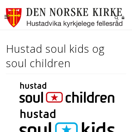
DÅP-VIGSEL-GRAVFERD
Hustad soul kids og
BARN OG UNGDOM
soul children
KONFIRMANT
DIGITALE FELLESSKAP
GRAVPLASSENE
OM OSS
LEDIGE STILLINGER
RÅDENE I HUSTADVIKA
KIRKENE VÅRE