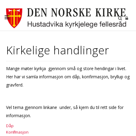
DÅP-VIGSEL-GRAVFERD
Kirkelige handlinger
BARN OG UNGDOM
KONFIRMANT
Mange møter kyrkja gjennom små og store hendingar i livet.
DIGITALE FELLESSKAP
Her har vi samla informasjon om dåp, konfirmasjon, bryllup og
GRAVPLASSENE
gravferd.
OM OSS
Vel tema gjennom linkane under, så kjem du til rett side for
LEDIGE STILLINGER
informasjon.
RÅDENE I HUSTADVIKA
Dåp
KIRKENE VÅRE
Konfirmasjon